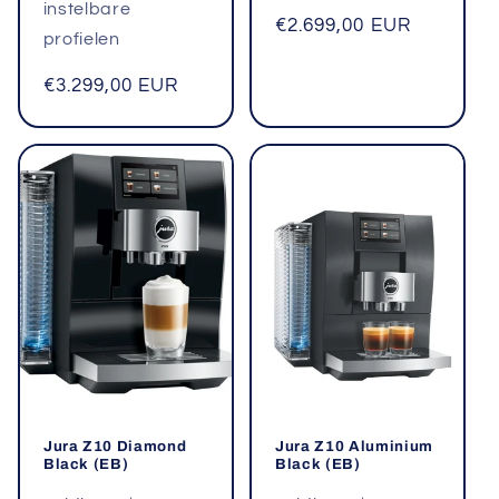
instelbare
Normale
€2.699,00 EUR
profielen
prijs
Normale
€3.299,00 EUR
prijs
Jura Z10 Diamond
Jura Z10 Aluminium
Black (EB)
Black (EB)