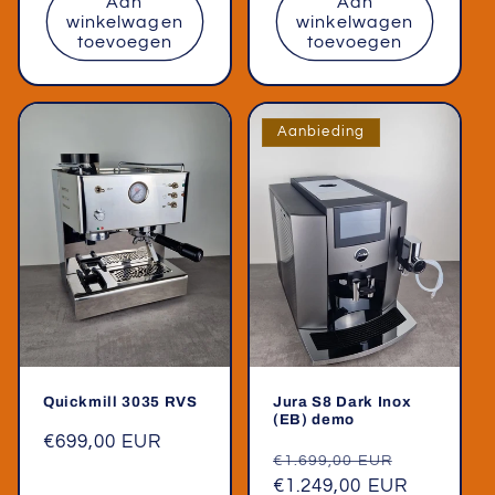
Aan
Aan
winkelwagen
winkelwagen
toevoegen
toevoegen
Aanbieding
Quickmill 3035 RVS
Jura S8 Dark Inox
(EB) demo
Normale
€699,00 EUR
Normale
Aanbiedin
€1.699,00 EUR
prijs
prijs
€1.249,00 EUR