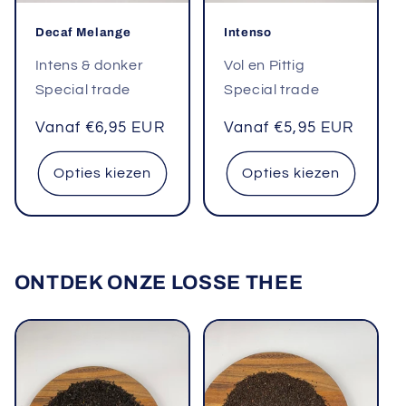
Decaf Melange
Intenso
Intens & donker
Vol en Pittig
Special trade
Special trade
Normale
Vanaf €6,95 EUR
Normale
Vanaf €5,95 EUR
prijs
prijs
Opties kiezen
Opties kiezen
ONTDEK ONZE LOSSE THEE