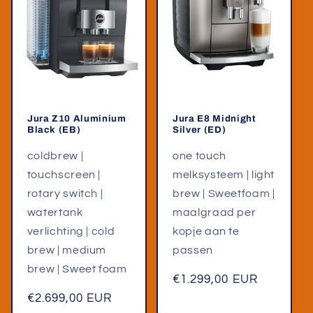
Jura Z10 Aluminium
Jura E8 Midnight
Black (EB)
Silver (ED)
coldbrew |
one touch
touchscreen |
melksysteem | light
rotary switch |
brew | Sweetfoam |
watertank
maalgraad per
verlichting | cold
kopje aan te
brew | medium
passen
brew | Sweet foam
Normale
€1.299,00 EUR
prijs
Normale
€2.699,00 EUR