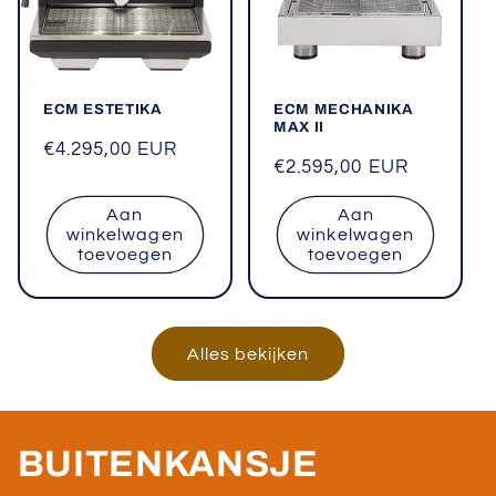
ECM ESTETIKA
ECM MECHANIKA
MAX II
Normale
€4.295,00 EUR
Normale
€2.595,00 EUR
prijs
prijs
Aan
Aan
winkelwagen
winkelwagen
toevoegen
toevoegen
Alles bekijken
BUITENKANSJE