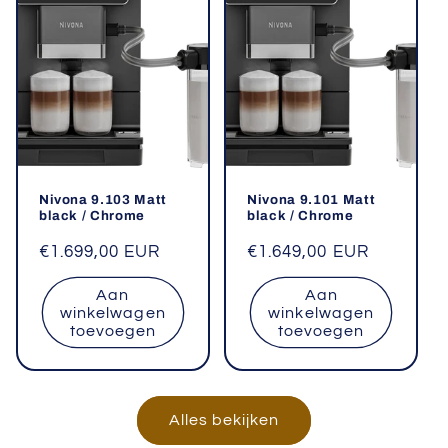
Nivona 9.103 Matt
Nivona 9.101 Matt
black / Chrome
black / Chrome
Normale
€1.699,00 EUR
Normale
€1.649,00 EUR
prijs
prijs
Aan
Aan
winkelwagen
winkelwagen
toevoegen
toevoegen
Alles bekijken