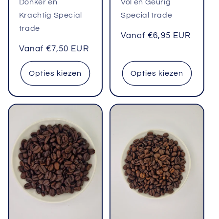
Donker en
Vol en Geurig
Krachtig Special
Special trade
trade
Normale
Vanaf €6,95 EUR
prijs
Normale
Vanaf €7,50 EUR
prijs
Opties kiezen
Opties kiezen