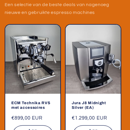
Een selectie van de beste deals van nagenoeg
nieuwe en gebruikte espresso machines
ECM Technika RVS
Jura J8 Midnight
met accessoires
Silver (EA)
Normale
€899,00 EUR
Normale
€1.299,00 EUR
prijs
prijs