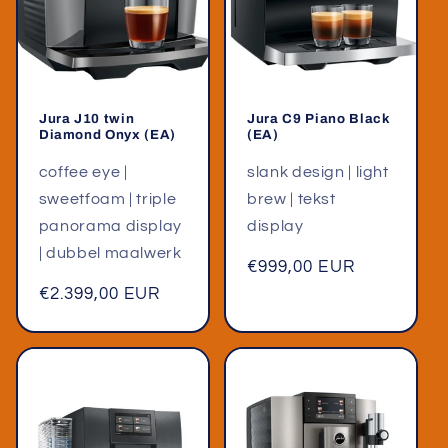
Jura J10 twin
Jura C9 Piano Black
Diamond Onyx (EA)
(EA)
coffee eye |
slank design | light
sweetfoam | triple
brew | tekst
panorama display
display
| dubbel maalwerk
Normale
€999,00 EUR
prijs
Normale
€2.399,00 EUR
prijs