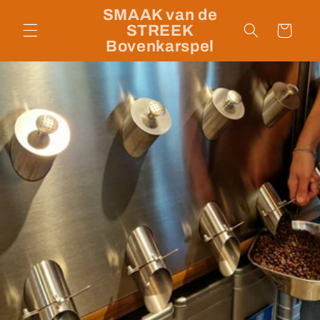
Meteen
SMAAK van de
naar de
STREEK
content
Winkelwagen
Bovenkarspel