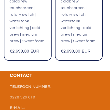
coldbrew |
coldbrew |
touchscreen |
touchscreen |
rotary switch |
rotary switch |
watertank
watertank
verlichting | cold
verlichting | cold
brew | medium
brew | medium
brew | Sweet foam
brew | Sweet foam
Normale
€2.699,00 EUR
Normale
€2.699,00 EUR
prijs
prijs
CONTACT
TELEFOON NUMMER:
0228 526 019
E-MAIL: